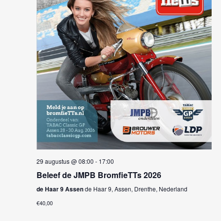
e
w
t
n
e
d
e
a
e
n
t
r
u
Z
g
m
.
o
a
e
v
e
k
n
e
n
29 augustus @ 08:00
-
17:00
n
a
Beleef de JMPB BromfieTTs 2026
e
v
de Haar 9 Assen
de Haar 9, Assen, Drenthe, Nederland
n
€40,00
i