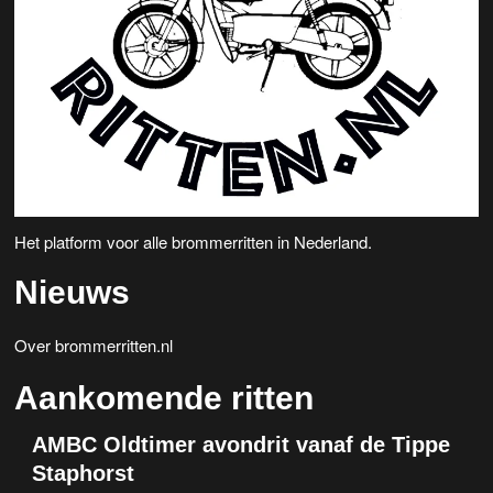
i
g
a
t
i
e
Het platform voor alle brommerritten in Nederland.
Nieuws
Over brommerritten.nl
Aankomende ritten
AMBC Oldtimer avondrit vanaf de Tippe
Staphorst