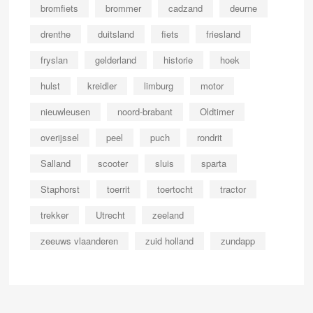
bromfiets
brommer
cadzand
deurne
drenthe
duitsland
fiets
friesland
fryslan
gelderland
historie
hoek
hulst
kreidler
limburg
motor
nieuwleusen
noord-brabant
Oldtimer
overijssel
peel
puch
rondrit
Salland
scooter
sluis
sparta
Staphorst
toerrit
toertocht
tractor
trekker
Utrecht
zeeland
zeeuws vlaanderen
zuid holland
zundapp