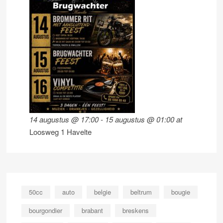
14 augustus @ 17:00
-
15 augustus @ 01:00
at
Loosweg 1 Havelte
50cc
auto
belgie
beltrum
bougie
bourgondier
brabant
breskens