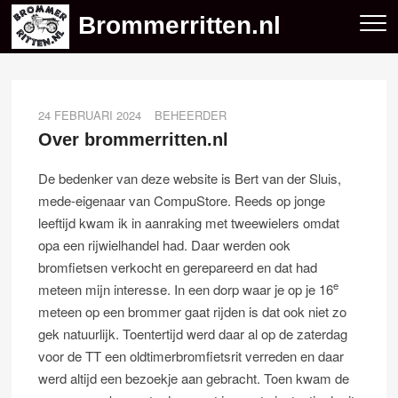
Skip
Brommerritten.nl
to
content
24 FEBRUARI 2024
BEHEERDER
Over brommerritten.nl
De bedenker van deze website is Bert van der Sluis,
mede-eigenaar van CompuStore. Reeds op jonge
leeftijd kwam ik in aanraking met tweewielers omdat
opa een rijwielhandel had. Daar werden ook
bromfietsen verkocht en gerepareerd en dat had
e
meteen mijn interesse. In een dorp waar je op je 16
meteen op een brommer gaat rijden is dat ook niet zo
gek natuurlijk. Toentertijd werd daar al op de zaterdag
voor de TT een oldtimerbromfietsrit verreden en daar
werd altijd een bezoekje aan gebracht. Toen kwam de