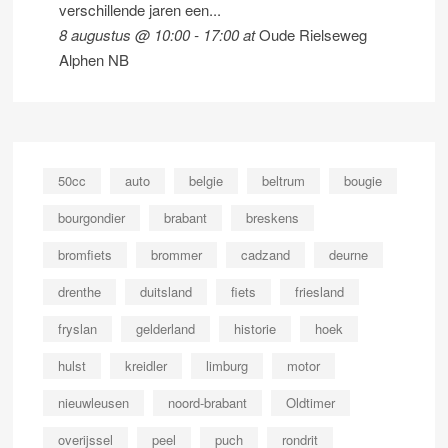
verschillende jaren een...
8 augustus @ 10:00
-
17:00
at
Oude Rielseweg
Alphen NB
50cc
auto
belgie
beltrum
bougie
bourgondier
brabant
breskens
bromfiets
brommer
cadzand
deurne
drenthe
duitsland
fiets
friesland
fryslan
gelderland
historie
hoek
hulst
kreidler
limburg
motor
nieuwleusen
noord-brabant
Oldtimer
overijssel
peel
puch
rondrit