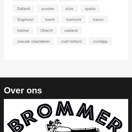
Salland
scooter
sluis
sparta
Staphorst
toerrit
toertocht
tractor
trekker
Utrecht
zeeland
zeeuws vlaanderen
zuid holland
zundapp
Over ons