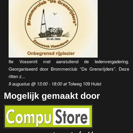
a
v
i
g
a
t
8e Vossenrit met aanstuitend de ledenvergadering.
Georganiseerd door Brommerclub “De Grensrijders”. Deze
i
ritten z...
e
9 augustus @ 13:00
-
18:00
at
Tolweg 109 Hulst
Mogelijk gemaakt door