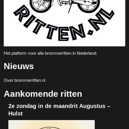
e
v
n
i
w
g
a
e
t
e
i
Het platform voor alle brommerritten in Nederland.
r
e
Nieuws
g
e
Over brommerritten.nl
v
Aankomende ritten
e
2e zondag in de maandrit Augustus –
n
Hulst
n