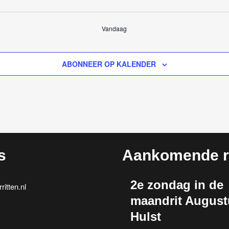
Vandaag
ABONNEER OP KALENDER
s
Aankomende ri
2e zondag in de
itten.nl
maandrit August
Hulst