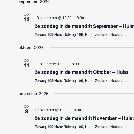
september 2026
e
r
ZO
e
13 september @ 13:30
-
18:00
13
e
2e zondag in de maandrit September – Huls
n
Tolweg 109 Hulst
Tolweg 109, Hulst, Zeeland, Nederland
d
oktober 2026
a
t
ZO
u
11 oktober @ 13:00
-
18:00
11
m
2e zondag in de maandrit Oktober – Hulst
.
Tolweg 109 Hulst
Tolweg 109, Hulst, Zeeland, Nederland
november 2026
ZO
8 november @ 13:00
-
18:00
8
2e zondag in de maandrit November – Hulst
Tolweg 109 Hulst
Tolweg 109, Hulst, Zeeland, Nederland