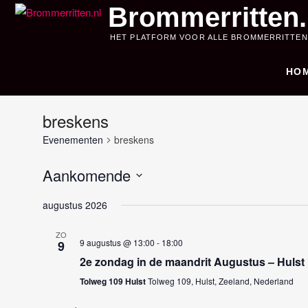
Skip
Brommerritten.
to
HET PLATFORM VOOR ALLE BROMMERRITTEN
content
HO
breskens
Evenementen
breskens
Aankomende
S
augustus 2026
e
l
ZO
9 augustus @ 13:00
-
18:00
9
e
2e zondag in de maandrit Augustus – Hulst
c
t
Tolweg 109 Hulst
Tolweg 109, Hulst, Zeeland, Nederland
e