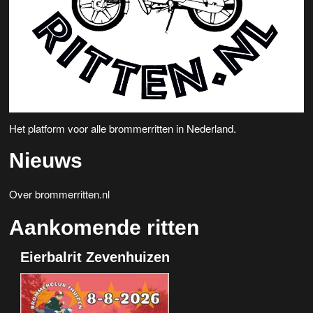
e
v
n
i
w
g
a
e
t
e
i
Het platform voor alle brommerritten in Nederland.
r
e
Nieuws
g
e
Over brommerritten.nl
v
Aankomende ritten
e
Eierbalrit Zevenhuizen
n
n