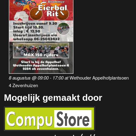
a
v
i
g
a
t
i
8 augustus @ 09:00
-
17:00
at
Wethouder Appelhofplantsoen
e
4 Zevenhuizen
Mogelijk gemaakt door