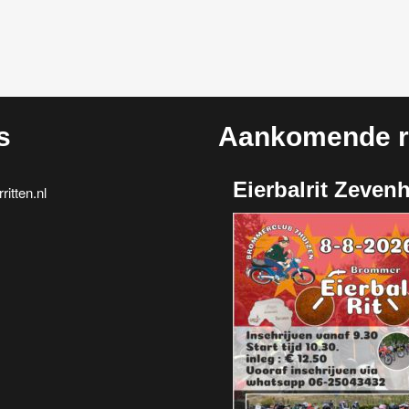
s
Aankomende ri
Eierbalrit Zeven
itten.nl