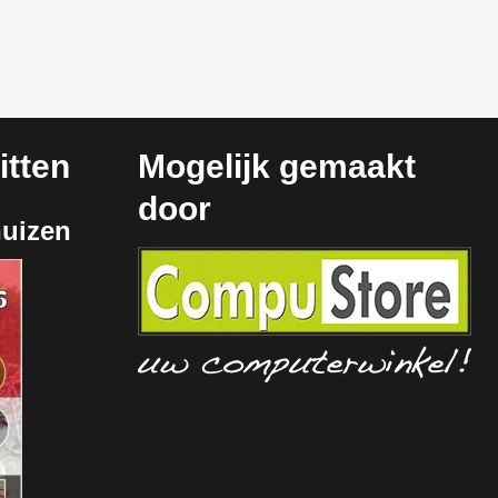
tten
Mogelijk gemaakt
door
huizen