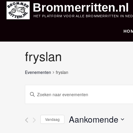
Skip
Brommerritten.nl
to
HET PLATFORM VOOR ALLE BROMMERRITTEN IN NE
content
HO
fryslan
Evenementen
fryslan
E
V
u
v
l
e
e
Aankomende
Vandaag
e
n
S
n