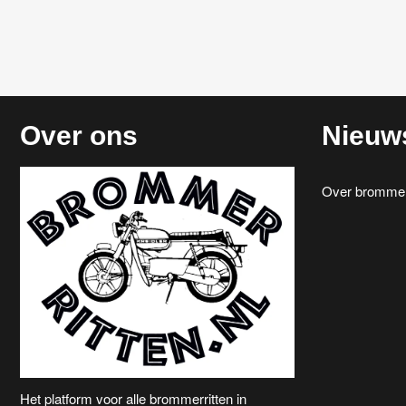
o
n
r
a
d
.
v
i
Over ons
Nieuw
g
a
Over brommerr
t
i
e
Het platform voor alle brommerritten in