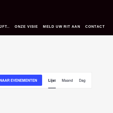
JFT..
ONZE VISIE
MELD UW RIT AAN
CONTACT
E
 NAAR EVENEMENTEN
Lijst
Maand
Dag
v
e
n
e