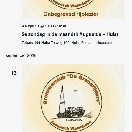
e
w
t
n
e
d
e
a
e
9 augustus @ 13:00
-
18:00
n
t
2e zondag in de maandrit Augustus – Hulst
r
u
Z
Tolweg 109 Hulst
Tolweg 109, Hulst, Zeeland, Nederland
g
m
.
o
a
september 2026
e
v
ZO
13
e
k
n
e
n
n
a
e
v
n
i