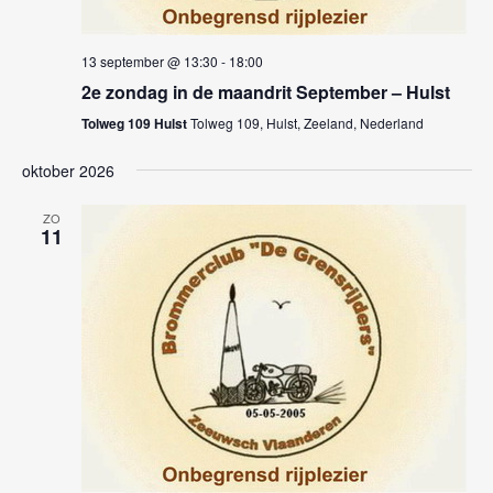
w
g
a
e
13 september @ 13:30
-
18:00
t
e
2e zondag in de maandrit September – Hulst
i
r
Tolweg 109 Hulst
Tolweg 109, Hulst, Zeeland, Nederland
e
g
oktober 2026
e
ZO
11
v
e
n
n
a
v