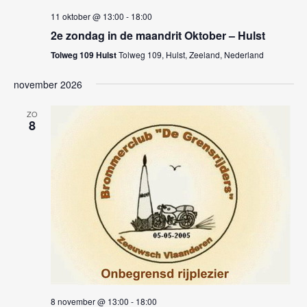
i
11 oktober @ 13:00
-
18:00
g
2e zondag in de maandrit Oktober – Hulst
Tolweg 109 Hulst
Tolweg 109, Hulst, Zeeland, Nederland
a
t
november 2026
i
ZO
8
e
8 november @ 13:00
-
18:00