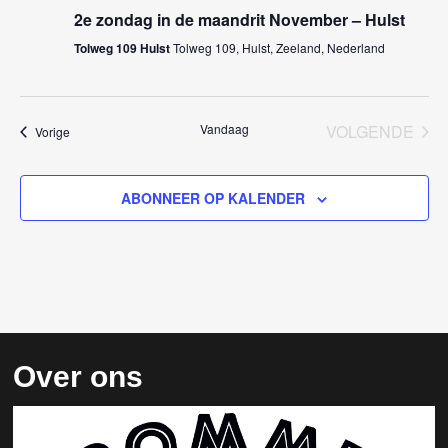
2e zondag in de maandrit November – Hulst
Tolweg 109 Hulst
Tolweg 109, Hulst, Zeeland, Nederland
Vandaag
VOLGENDE
Evenementen
Vorige
EVENEM
ABONNEER OP KALENDER
Over ons