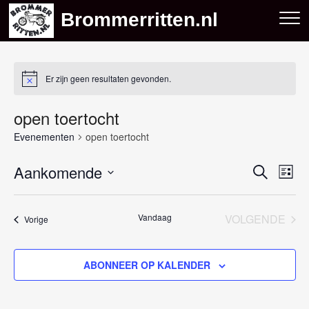
Skip
Brommerritten.nl
to
content
Er zijn geen resultaten gevonden.
open toertocht
Evenementen
open toertocht
Aankomende
E
E
Z
L
O
S
v
I
v
E
e
J
e
Vandaag
VOLGENDE
K
Evenementen
Vorige
e
l
S
EVENEM
E
n
T
e
n
N
c
e
ABONNEER OP KALENDER
e
t
m
e
m