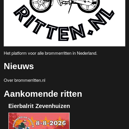
e
v
n
i
w
g
a
e
t
e
i
Het platform voor alle brommerritten in Nederland.
r
e
Nieuws
g
e
Over brommerritten.nl
v
Aankomende ritten
e
Eierbalrit Zevenhuizen
n
n