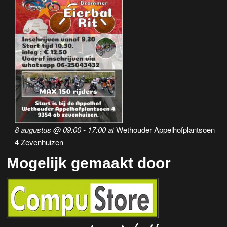
a
v
i
g
a
t
i
8 augustus @ 09:00
-
17:00
at
Wethouder Appelhofplantsoen
e
4 Zevenhuizen
Mogelijk gemaakt door