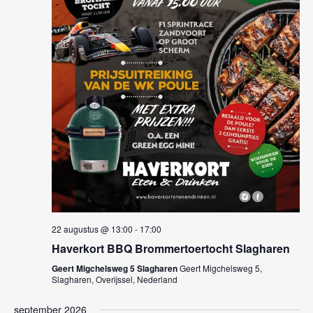
e
w
t
n
e
d
e
a
e
n
t
r
u
Z
g
m
.
o
a
e
v
e
k
n
e
n
22 augustus @ 13:00
-
17:00
n
a
Haverkort BBQ Brommertoertocht Slagharen
e
v
Geert Migchelsweg 5 Slagharen
Geert Migchelsweg 5,
Slagharen, Overijssel, Nederland
n
i
september 2026