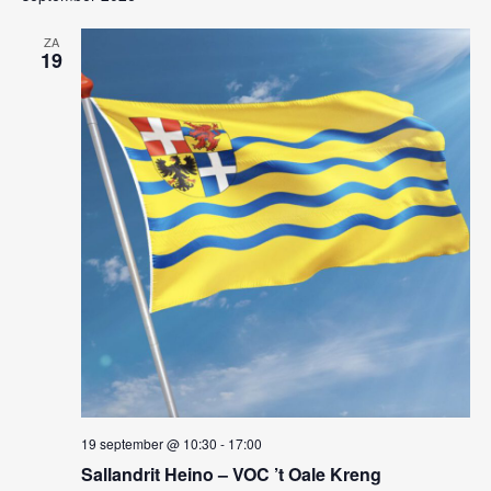
w
g
a
e
ZA
19
t
e
i
r
e
g
e
v
e
n
n
a
19 september @ 10:30
-
17:00
v
Sallandrit Heino – VOC ’t Oale Kreng