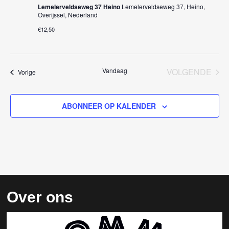
i
Lemelerveldseweg 37 Heino
Lemelerveldseweg 37, Heino,
Overijssel, Nederland
g
€12,50
a
t
Vandaag
VOLGENDE
Evenementen
Vorige
i
EVENEM
e
ABONNEER OP KALENDER
Over ons