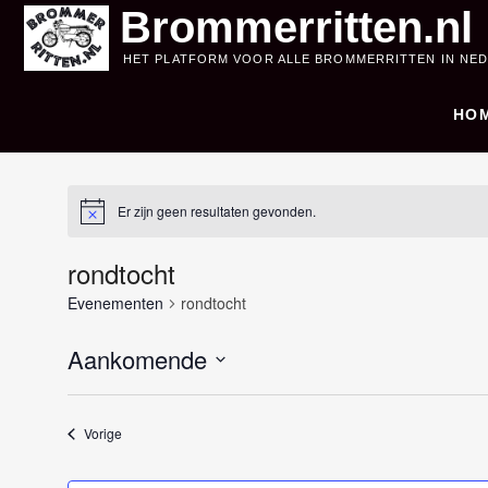
Skip
Brommerritten.nl
to
HET PLATFORM VOOR ALLE BROMMERRITTEN IN NE
content
HO
Er zijn geen resultaten gevonden.
rondtocht
Evenementen
rondtocht
Aankomende
S
e
Evenementen
Vorige
l
e