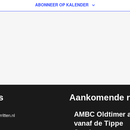
ABONNEER OP KALENDER
s
Aankomende ri
AMBC Oldtimer a
itten.nl
vanaf de Tippe