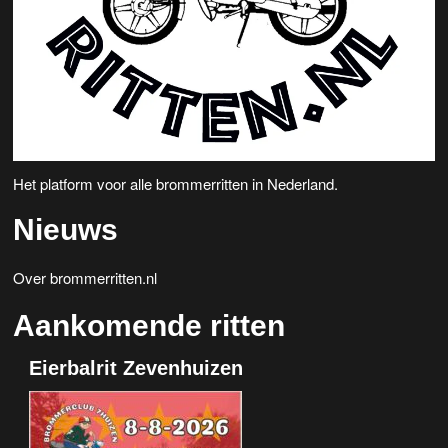
e
v
n
i
w
g
a
e
t
e
i
Het platform voor alle brommerritten in Nederland.
r
e
Nieuws
g
e
Over brommerritten.nl
v
Aankomende ritten
e
Eierbalrit Zevenhuizen
n
n