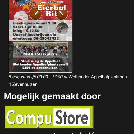
a
v
i
g
a
t
i
8 augustus @ 09:00
-
17:00
at
Wethouder Appelhofplantsoen
e
4 Zevenhuizen
Mogelijk gemaakt door