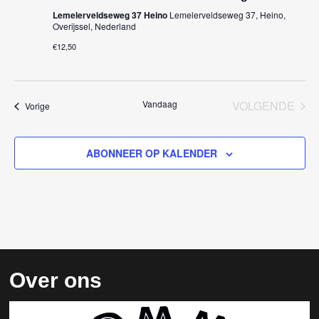
i
Lemelerveldseweg 37 Heino
Lemelerveldseweg 37, Heino,
Overijssel, Nederland
g
€12,50
a
t
Vandaag
VOLGENDE
Evenementen
Vorige
i
EVENEM
e
ABONNEER OP KALENDER
Over ons