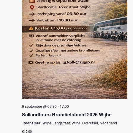
e
w
t
n
e
d
e
a
e
n
t
r
u
Z
g
m
.
o
a
e
v
e
k
n
e
n
n
a
6 september @ 09:30
-
17:00
e
v
Sallandtours Bromfietstocht 2026 Wijhe
n
Torenstraat Wijhe
Langstraat, Wijhe, Overijssel, Nederland
i
€15,00