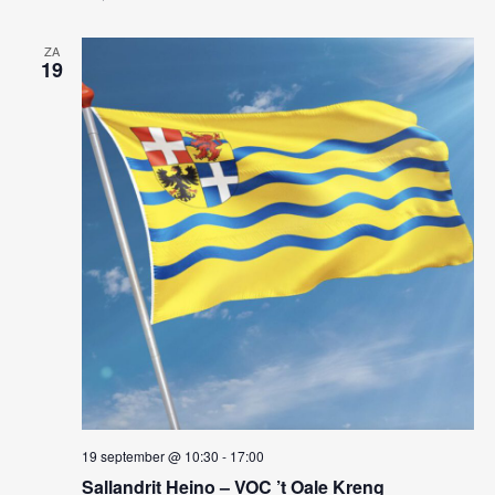
w
g
a
e
ZA
19
t
e
i
r
e
g
e
v
e
n
n
a
19 september @ 10:30
-
17:00
v
Sallandrit Heino – VOC ’t Oale Kreng