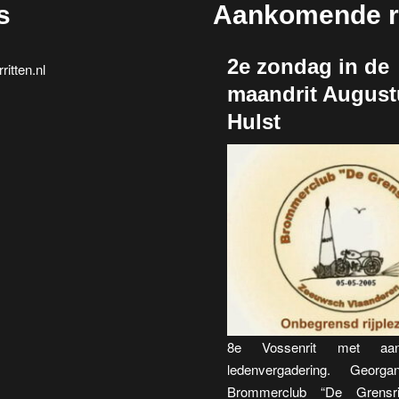
s
Aankomende ri
2e zondag in de
itten.nl
maandrit August
Hulst
8e Vossenrit met aan
ledenvergadering. Georga
Brommerclub “De Grensri