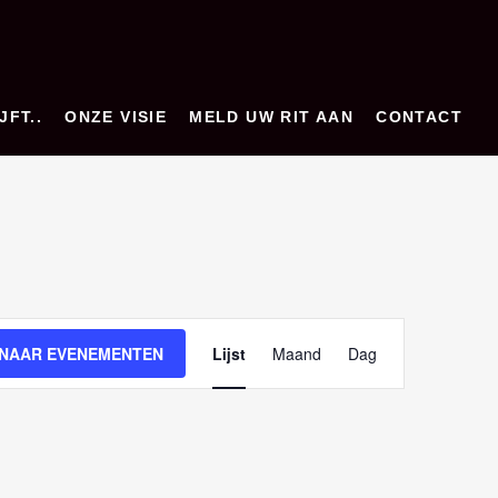
JFT..
ONZE VISIE
MELD UW RIT AAN
CONTACT
E
 NAAR EVENEMENTEN
Lijst
Maand
Dag
v
e
n
e