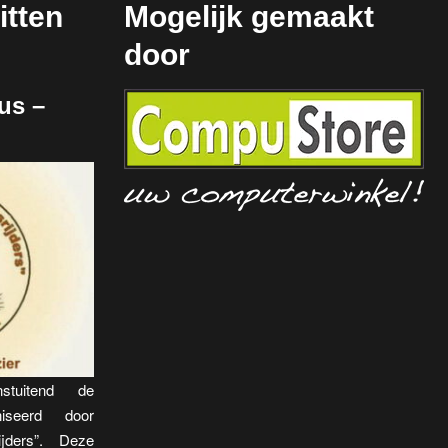
n
tten
Mogelijk gemaakt
a
door
v
i
us –
g
a
t
i
e
stuitend de
niseerd door
jders”. Deze