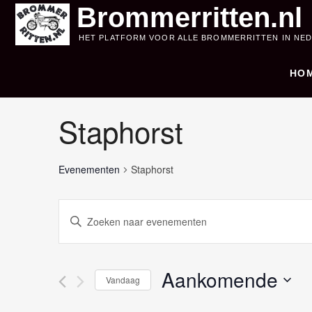
Skip
Brommerritten.nl
to
HET PLATFORM VOOR ALLE BROMMERRITTEN IN NE
content
HO
Staphorst
Evenementen
Staphorst
E
V
u
v
l
e
e
Aankomende
Vandaag
e
n
S
n