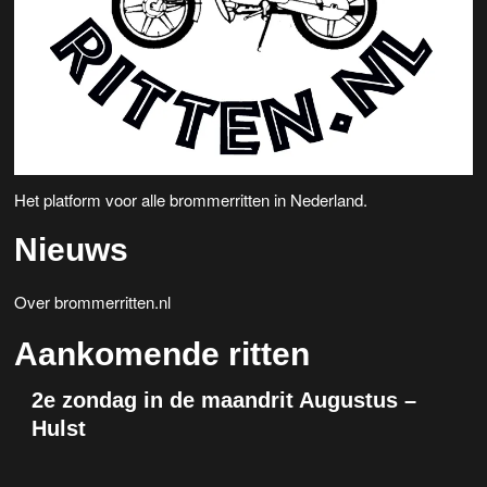
e
v
n
i
w
g
a
e
t
e
i
Het platform voor alle brommerritten in Nederland.
r
e
Nieuws
g
e
Over brommerritten.nl
v
Aankomende ritten
e
2e zondag in de maandrit Augustus –
n
Hulst
n