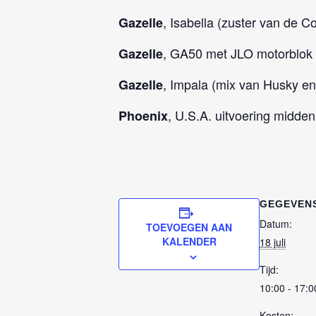
, Isabella (zuster van de C
Gazelle
, GA50 met JLO motorblok 
Gazelle
, Impala (mix van Husky e
Gazelle
, U.S.A. uitvoering midden
Phoenix
GEGEVEN
Datum:
TOEVOEGEN AAN
KALENDER
18 juli
Tijd:
10:00 - 17:0
Kosten: