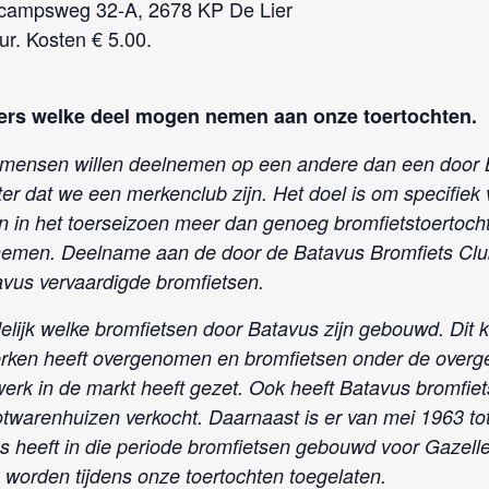
e campsweg 32-A, 2678 KP De Lier
ur. Kosten € 5.00.
s welke deel mogen nemen aan onze toertochten.
r mensen willen deelnemen op een andere dan een door
ter dat we een merkenclub zijn. Het doel is om specifiek
jn in het toerseizoen meer dan genoeg bromfietstoertoc
nemen. Deelname aan de door de Batavus Bromfiets Cl
avus vervaardigde bromfietsen.
delijk welke bromfietsen door Batavus zijn gebouwd. Dit
merken heeft overgenomen en bromfietsen onder de ov
erk in de markt heeft gezet. Ook heeft Batavus bromf
otwarenhuizen verkocht. Daarnaast is er van mei 1963 t
s heeft in die periode bromfietsen gebouwd voor Gazelle
orden tijdens onze toertochten toegelaten.