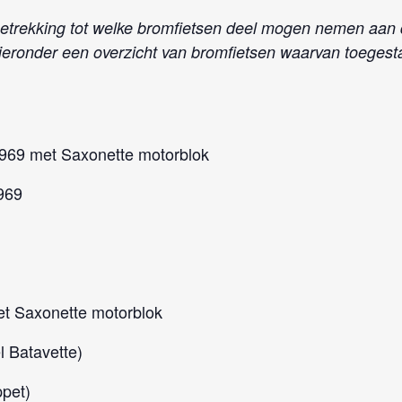
etrekking tot welke bromfietsen deel mogen nemen aan
hieronder een overzicht van bromfietsen waarvan toegest
1969 met Saxonette motorblok
969
et Saxonette motorblok
l Batavette)
ppet)