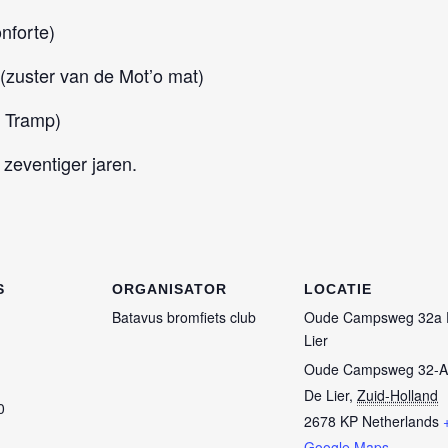
onforte)
(zuster van de Mot’o mat)
n Tramp)
 zeventiger jaren.
S
ORGANISATOR
LOCATIE
Batavus bromfiets club
Oude Campsweg 32a 
Lier
Oude Campsweg 32-A
De Lier
,
Zuid-Holland
0
2678 KP
Netherlands
Google Maps