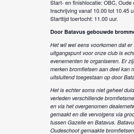
Start- en finishlocatie: OBC, Oud
Inschrijving vanaf 10.00 tot 10.45 u
Starttijd toertocht: 11.00 uur.
Door Batavus gebouwde brommer
Het wil wel eens voorkomen dat e
uitgangspunt voor onze club is ech
evenementen te organiseren. Er zi
merken bromfietsen aan deel kan 
uitsluitend toegestaan op door Bat
Het is echter soms niet geheel dui
verleden verschillende bromfiets
en via het overgenomen dealernetw
gemaakt en die vervolgens via gro
tussen Gazelle en Batavus. Batavu
Oudeschoot gemaakte bromfietsen w