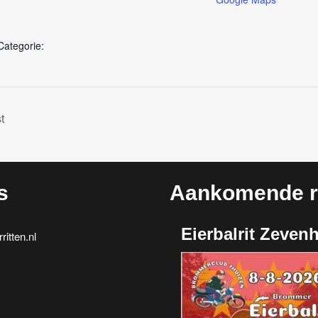
ategorie:
t
s
Aankomende ri
Eierbalrit Zeven
itten.nl