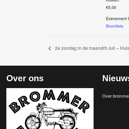
€5,00
Evenement C
Bromfiets
2e zondag in de maandrit Juli – Huls
Over ons
Nieuw
Over brommerr