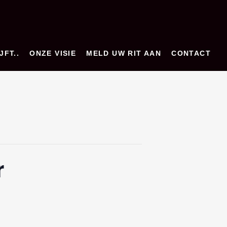
JFT..
ONZE VISIE
MELD UW RIT AAN
CONTACT
r