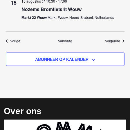
15 augustus @ 10:30
-
17:00
15
Nozems Bromfietsrit Wouw
Markt 22 Wouw
Markt, Wouw, Noord-Brabant, Netherlands
Evenementen
Evene
Vorige
Vandaag
Volgende
ABONNEER OP KALENDER
Over ons