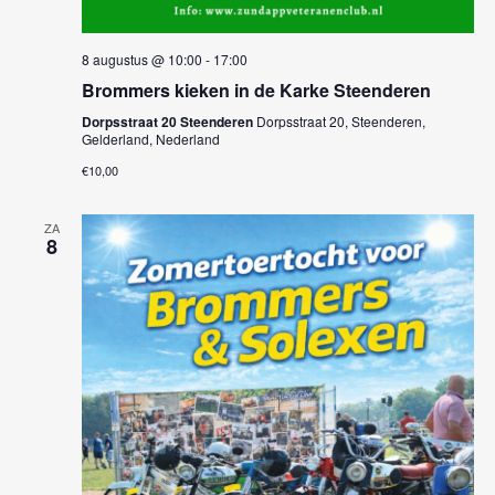
i
g
8 augustus @ 10:00
-
17:00
Brommers kieken in de Karke Steenderen
a
Dorpsstraat 20 Steenderen
Dorpsstraat 20, Steenderen,
t
Gelderland, Nederland
€10,00
i
e
ZA
8