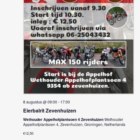
e
w
t
n
e
d
e
a
e
n
t
r
u
Z
g
m
.
o
a
e
v
e
k
n
e
n
8 augustus @ 09:00
-
17:00
n
a
Eierbalrit Zevenhuizen
e
v
Wethouder Appelhofplantsoen 4 Zevenhuizen
Wethouder
Appelhofplantsoen 4, Zevenhuizen, Groningen, Netherlands
n
i
€12,50