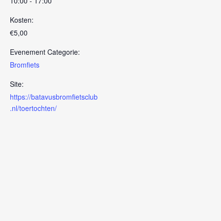
10:00 - 17:00
Kosten:
€5,00
Evenement Categorie:
Bromfiets
Site:
https://batavusbromfietsclub
.nl/toertochten/