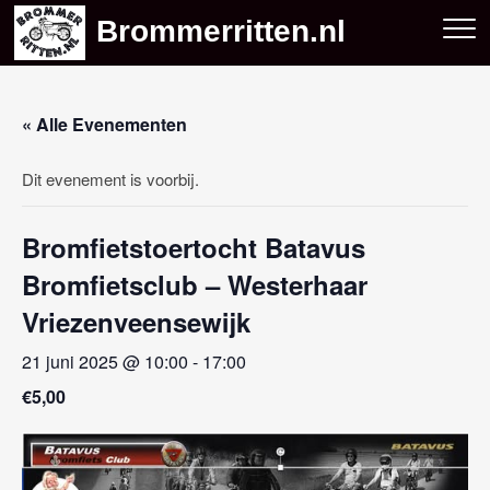
Skip
Brommerritten.nl
to
content
« Alle Evenementen
Dit evenement is voorbij.
Bromfietstoertocht Batavus
Bromfietsclub – Westerhaar
Vriezenveensewijk
21 juni 2025 @ 10:00
-
17:00
€5,00