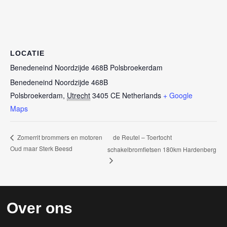
LOCATIE
Benedeneind Noordzijde 468B Polsbroekerdam
Benedeneind Noordzijde 468B
Polsbroekerdam
,
Utrecht
3405 CE
Netherlands
+ Google
Maps
de Reutel – Toertocht
Zomerrit brommers en motoren
Oud maar Sterk Beesd
schakelbromfietsen 180km Hardenberg
Over ons