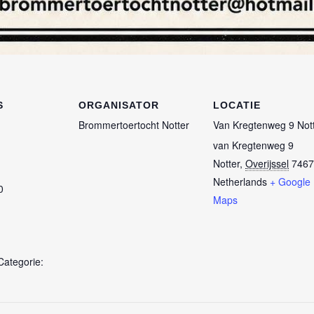
S
ORGANISATOR
LOCATIE
Brommertoertocht Notter
Van Kregtenweg 9 Not
van Kregtenweg 9
Notter
,
Overijssel
7467
Netherlands
+ Google
0
Maps
ategorie: