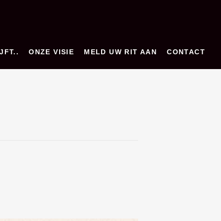
JFT..
ONZE VISIE
MELD UW RIT AAN
CONTACT