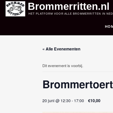
Skip
Brommerritten.nl
to
HET PLATFORM VOOR ALLE BROMMERRITTEN IN NE
content
HO
« Alle Evenementen
Dit evenement is voorbij.
Brommertoert
20 juni @ 12:30
-
17:00
€10,00