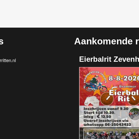
s
Aankomende ri
Eierbalrit Zeven
itten.nl