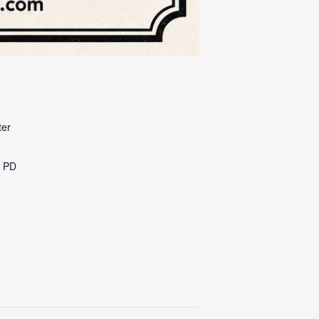
ter
 PD