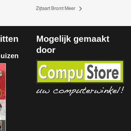
Zijtaart Bromt Meer
tten
Mogelijk gemaakt
door
huizen