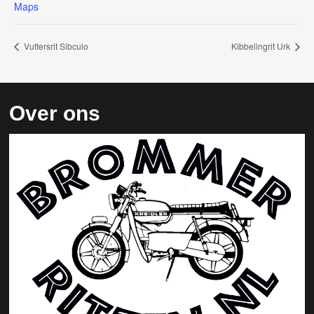
Maps
Vuttersrit Sibculo
Kibbelingrit Urk
Over ons