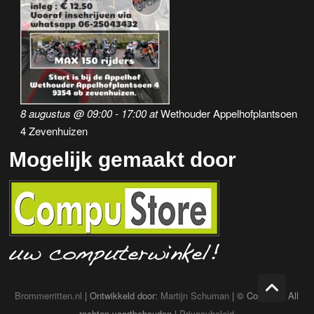
8 augustus @ 09:00
-
17:00
at
Wethouder Appelhofplantsoen
4 Zevenhuizen
Mogelijk gemaakt door
Brommerritten.nl
| Ontwikkeld door:
Martijn Schuman
| © Copyright All
rechten voortbehouden |
Privacybeleid