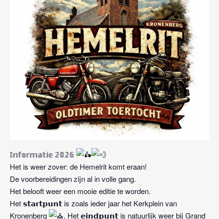
𝕀𝕟𝕗𝕠𝕣𝕞𝕒𝕥𝕚𝕖 𝟚𝟘𝟚𝟞
Het is weer zover: de Hemelrit komt eraan!
De voorbereidingen zijn al in volle gang.
Het belooft weer een mooie editie te worden.
Het 𝘀𝘁𝗮𝗿𝘁𝗽𝘂𝗻𝘁 is zoals ieder jaar het Kerkplein van
Kronenberg
. Het 𝗲𝗶𝗻𝗱𝗽𝘂𝗻𝘁 is natuurlijk weer bij Grand