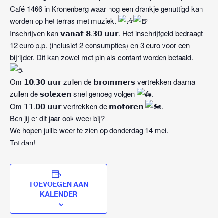
Café 1466 in Kronenberg waar nog een drankje genuttigd kan
worden op het terras met muziek.
Inschrijven kan 𝘃𝗮𝗻𝗮𝗳 𝟴.𝟯𝟬 𝘂𝘂𝗿. Het inschrijfgeld bedraagt
12 euro p.p. (inclusief 2 consumpties) en 3 euro voor een
bijrijder. Dit kan zowel met pin als contant worden betaald.
Om 𝟭𝟬.𝟯𝟬 𝘂𝘂𝗿 zullen de 𝗯𝗿𝗼𝗺𝗺𝗲𝗿𝘀 vertrekken daarna
zullen de 𝘀𝗼𝗹𝗲𝘅𝗲𝗻 snel genoeg volgen
.
Om 𝟭𝟭.𝟬𝟬 𝘂𝘂𝗿 vertrekken de 𝗺𝗼𝘁𝗼𝗿𝗲𝗻
.
Ben jij er dit jaar ook weer bij?
We hopen jullie weer te zien op donderdag 14 mei.
Tot dan!
TOEVOEGEN AAN
KALENDER