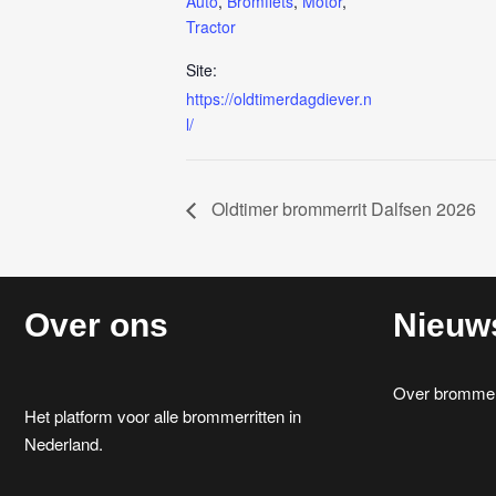
Auto
,
Bromfiets
,
Motor
,
Tractor
Site:
https://oldtimerdagdiever.n
l/
Oldtimer brommerrit Dalfsen 2026
Over ons
Nieuw
Over brommerr
Het platform voor alle brommerritten in
Nederland.