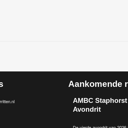
s
Aankomende ri
AMBC Staphorst
itten.nl
Avondrit
De vierde avondrit van 202