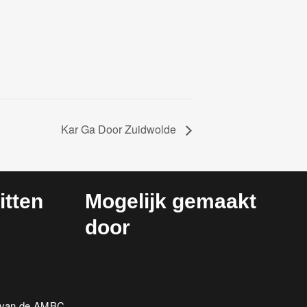
Kar Ga Door Zuidwolde
tten
Mogelijk gemaakt
door
6 van de AMBC