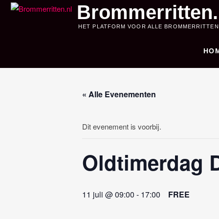
Skip
Brommerritten.
to
HET PLATFORM VOOR ALLE BROMMERRITTEN
content
HO
« Alle Evenementen
Dit evenement is voorbij.
Oldtimerdag D
11 juli @ 09:00
-
17:00
FREE