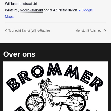
Willibrordesstraat 46
Wintelre
,
Noord-Brabant
5513 AZ
Netherlands
+ Google
Maps
Toertocht Elshof (Wijhe/Raalte)
Monsterrit Aalsmeer
Over ons