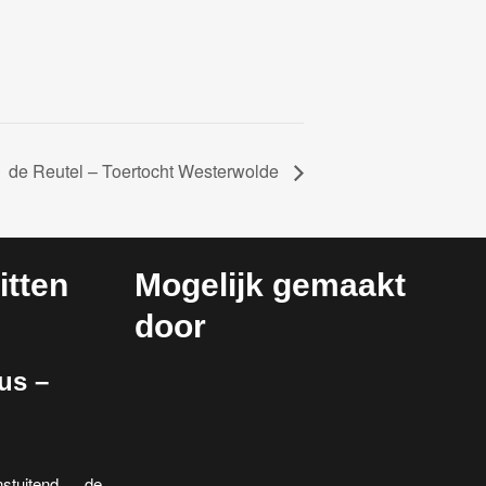
de Reutel – Toertocht Westerwolde
tten
Mogelijk gemaakt
door
us –
stuitend de