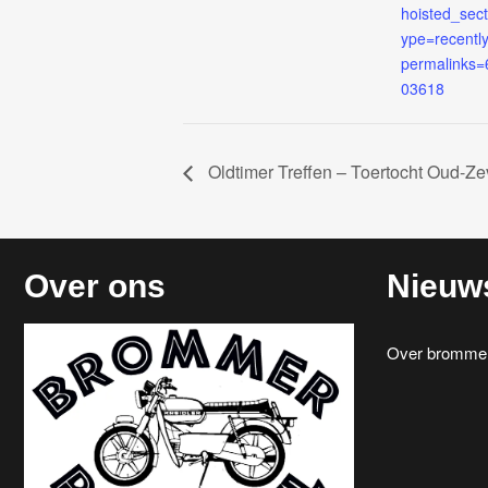
hoisted_sec
ype=recentl
permalinks
03618
Oldtimer Treffen – Toertocht Oud-Z
Over ons
Nieuw
Over brommerr