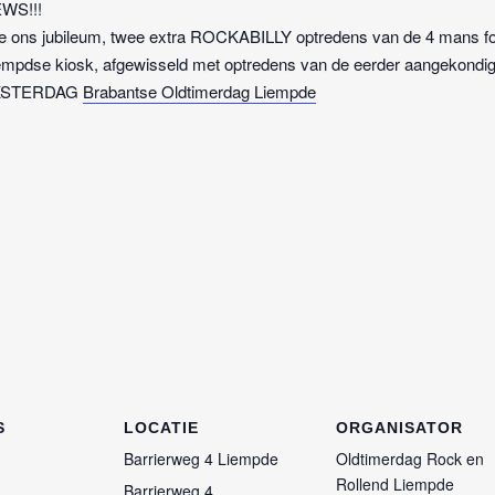
WS!!!
 ons jubileum, twee extra ROCKABILLY optredens van de 4 mans 
iempdse kiosk, afgewisseld met optredens van de eerder aangekon
NKSTERDAG
Brabantse Oldtimerdag Liempde
S
LOCATIE
ORGANISATOR
Barrierweg 4 Liempde
Oldtimerdag Rock en
Rollend Liempde
Barrierweg 4