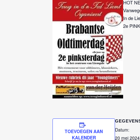
HOT NE
Vanwege
In de L
2e PI
GEGEVEN
Datum:
TOEVOEGEN AAN
KALENDER
20 mei 2024