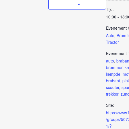
Tijd:
10:00 - 18:0
Evenement C
Auto
,
Bromfi
Tractor
Evenement 
auto
,
braban
brommer
,
kr
liempde
,
mot
brabant
,
pin
scooter
,
spa
trekker
,
zun
Site:
https://www
/groups/50
1/?