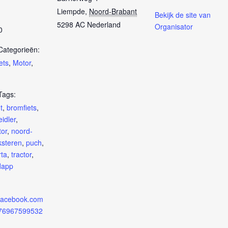
Liempde
,
Noord-Brabant
Bekijk de site van
5298 AC
Nederland
Organisator
0
ategorieën:
ets
,
Motor
,
Tags:
t
,
bromfiets
,
eidler
,
or
,
noord-
ksteren
,
puch
,
rta
,
tractor
,
dapp
.facebook.com
776967599532