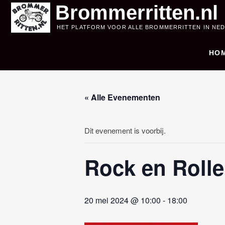
Skip
Brommerritten.nl
to
HET PLATFORM VOOR ALLE BROMMERRITTEN IN NE
content
HO
« Alle Evenementen
Dit evenement is voorbij.
Rock en Roll
20 mei 2024 @ 10:00
-
18:00