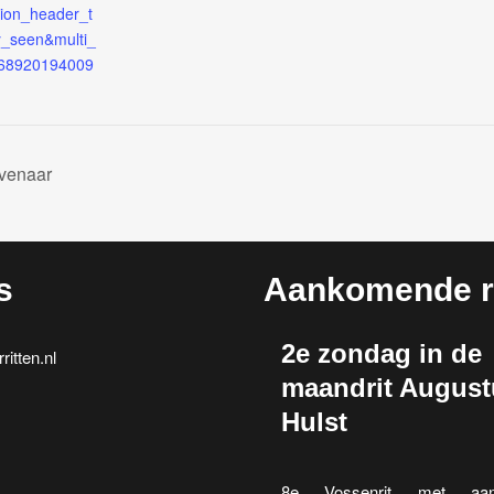
tion_header_t
y_seen&multi_
=68920194009
evenaar
s
Aankomende ri
2e zondag in de
itten.nl
maandrit August
Hulst
8e Vossenrit met aan