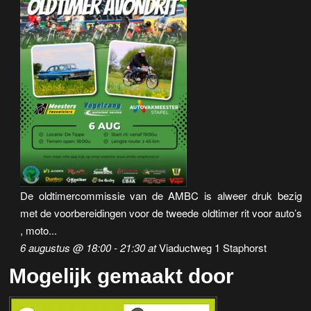
a
v
i
g
a
t
i
e
De oldtimercommissie van de AMBC is alweer druk bezig
met de voorbereidingen voor de tweede oldtimer rit voor auto’s
, moto...
6 augustus @ 18:00
-
21:30
at
Viaductweg 1 Staphorst
Mogelijk gemaakt door