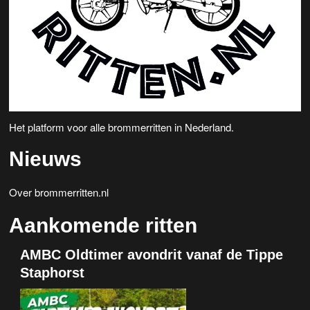
e
v
n
i
w
g
a
e
t
e
i
Het platform voor alle brommerritten in Nederland.
r
e
Nieuws
g
e
Over brommerritten.nl
v
Aankomende ritten
e
AMBC Oldtimer avondrit vanaf de Tippe
n
Staphorst
n