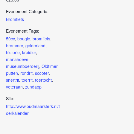
Evenement Categorie:
Bromfiets
Evenement Tags:
50cc
,
bougie
,
bromfiets
,
brommer
,
gelderland
,
historie
,
kreidler
,
mariahoeve
,
museumboerderij
,
Oldtimer
,
putten
,
rondrit
,
scooter
,
snertrit
,
toerrit
,
toertocht
,
veteraan
,
zundapp
Site:
http://www.oudmaarsterk.nl/t
oerkalender