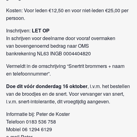
Kosten: Voor leden €12,50 en voor niet-leden €25,00 per
persoon.
Inschrijven:
LET OP
In schrijven voor deelname door vooraf overmaken
van bovengenoemd bedrag naar OMS
bankrekening NL63 INGB 0004404820
Vermeldt in de omschrijving “Snertrit brommers + naam
en telefoonnummer”.
Doe dit vóór donderdag
1
6
oktober
, i.v.m. het bestellen
van de broodjes en de snert. Voor vervanger van snert,
i.v.m. snert-intolerantie, dit vroegtijdig aangeven.
Informatie bij: Peter de Koster
Telefoon 0183 536 758
Mobiel 06 1294 6129
e-mail Peter