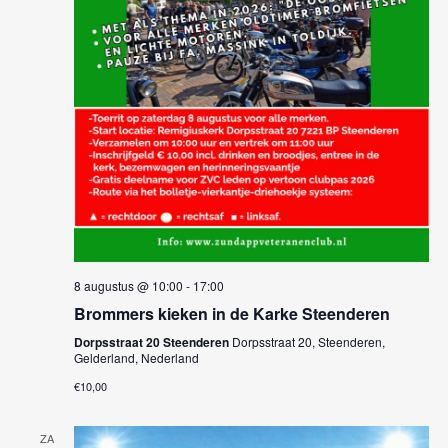
e
w
t
n
e
d
e
a
e
n
t
r
u
Z
g
m
.
o
a
e
v
e
k
n
8 augustus @ 10:00
-
17:00
e
Brommers kieken in de Karke Steenderen
n
n
Dorpsstraat 20 Steenderen
Dorpsstraat 20, Steenderen,
a
Gelderland, Nederland
e
v
€10,00
n
i
ZA