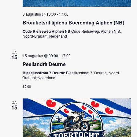
i
g
8 augustus @ 10:00
-
17:00
Bromfietsrit tijdens Boerendag Alphen (NB)
a
Oude Rielseweg Alphen NB
Oude Rielseweg, Alphen N.B.,
Noord-Brabant, Nederland
t
i
ZA
15 augustus @ 09:00
-
17:00
15
e
Peellandrit Deurne
Blassiusstraat 7 Deurne
Blassiusstraat 7, Deurne, Noord-
Brabant, Nederland
€5,00
ZA
15