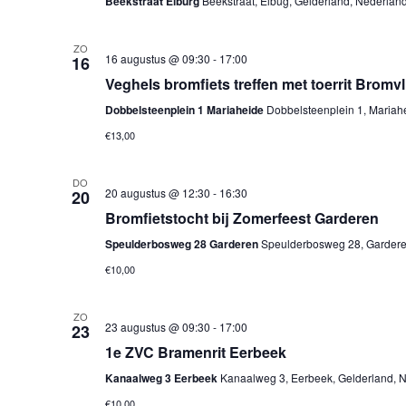
Beekstraat Elburg
Beekstraat, Elbug, Gelderland, Nederlan
ZO
16 augustus @ 09:30
-
17:00
16
Veghels bromfiets treffen met toerrit Bromv
Dobbelsteenplein 1 Mariaheide
Dobbelsteenplein 1, Mariah
€13,00
DO
20 augustus @ 12:30
-
16:30
20
Bromfietstocht bij Zomerfeest Garderen
Speulderbosweg 28 Garderen
Speulderbosweg 28, Gardere
€10,00
ZO
23 augustus @ 09:30
-
17:00
23
1e ZVC Bramenrit Eerbeek
Kanaalweg 3 Eerbeek
Kanaalweg 3, Eerbeek, Gelderland, N
€10,00