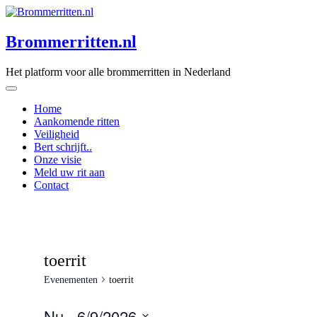
Skip
to
content
Brommerritten.nl
Het platform voor alle brommerritten in Nederland
Home
Aankomende ritten
Veiligheid
Bert schrijft..
Onze visie
Meld uw rit aan
Contact
toerrit
Evenementen
toerrit
Nu
 - 
6/9/2026