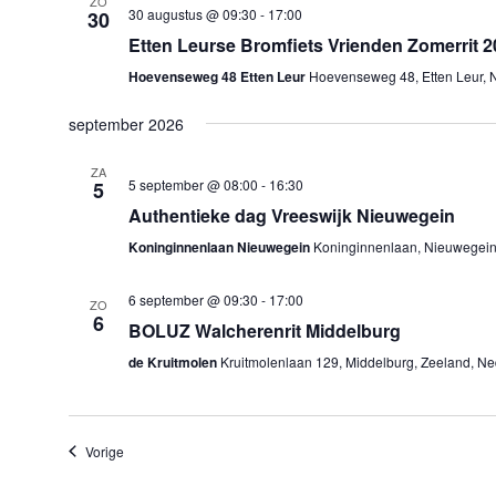
ZO
30 augustus @ 09:30
-
17:00
30
Etten Leurse Bromfiets Vrienden Zomerrit 2
Hoevenseweg 48 Etten Leur
Hoevenseweg 48, Etten Leur, 
september 2026
ZA
5 september @ 08:00
-
16:30
5
Authentieke dag Vreeswijk Nieuwegein
Koninginnenlaan Nieuwegein
Koninginnenlaan, Nieuwegein,
6 september @ 09:30
-
17:00
ZO
6
BOLUZ Walcherenrit Middelburg
de Kruitmolen
Kruitmolenlaan 129, Middelburg, Zeeland, Ne
Evenementen
Vorige