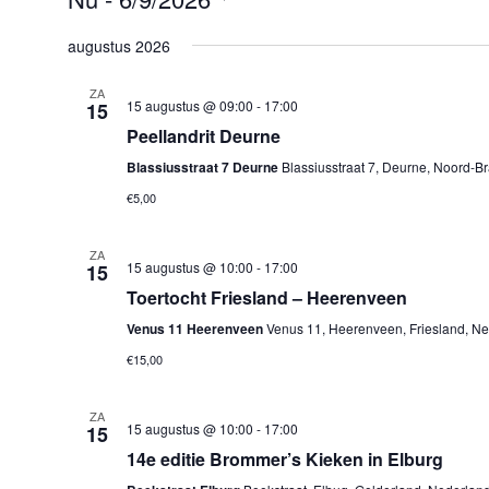
Selecteer
een
augustus 2026
datum.
ZA
15 augustus @ 09:00
-
17:00
15
Peellandrit Deurne
Blassiusstraat 7 Deurne
Blassiusstraat 7, Deurne, Noord-B
€5,00
ZA
15 augustus @ 10:00
-
17:00
15
Toertocht Friesland – Heerenveen
Venus 11 Heerenveen
Venus 11, Heerenveen, Friesland, Ne
€15,00
ZA
15 augustus @ 10:00
-
17:00
15
14e editie Brommer’s Kieken in Elburg