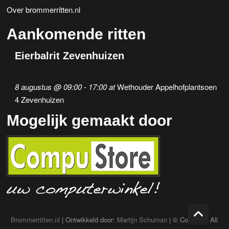
Over brommerritten.nl
Aankomende ritten
Eierbalrit Zevenhuizen
8 augustus @ 09:00
-
17:00
at
Wethouder Appelhofplantsoen
4 Zevenhuizen
Mogelijk gemaakt door
Brommerritten.nl
| Ontwikkeld door:
Martijn Schuman
| © Copyright All