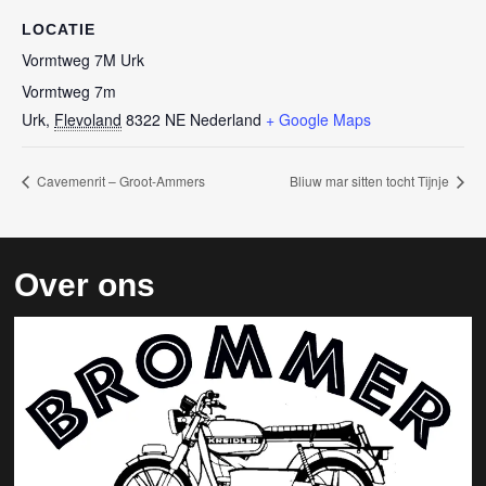
LOCATIE
Vormtweg 7M Urk
Vormtweg 7m
Urk
,
Flevoland
8322 NE
Nederland
+ Google Maps
Cavemenrit – Groot-Ammers
Bliuw mar sitten tocht Tijnje
Over ons