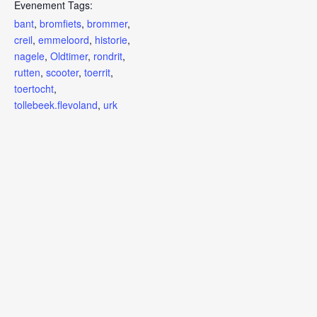
Evenement Tags:
bant
,
bromfiets
,
brommer
,
creil
,
emmeloord
,
historie
,
nagele
,
Oldtimer
,
rondrit
,
rutten
,
scooter
,
toerrit
,
toertocht
,
tollebeek.flevoland
,
urk