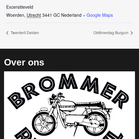
Excersitieveld
Woerden
,
Utrecht
3441 GC
Nederland
+ Google Maps
Twenterit Delden
Oldtimerdag Burgum
Over ons