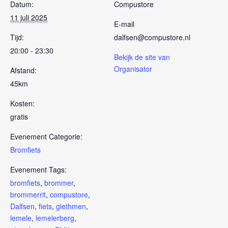
Datum:
Compustore
11 juli 2025
E-mail
Tijd:
dalfsen@compustore.nl
20:00 - 23:30
Bekijk de site van
Organisator
Afstand:
45km
Kosten:
gratis
Evenement Categorie:
Bromfiets
Evenement Tags:
bromfiets
,
brommer
,
brommerrit
,
compustore
,
Dalfsen
,
fiets
,
giethmen
,
lemele
,
lemelerberg
,