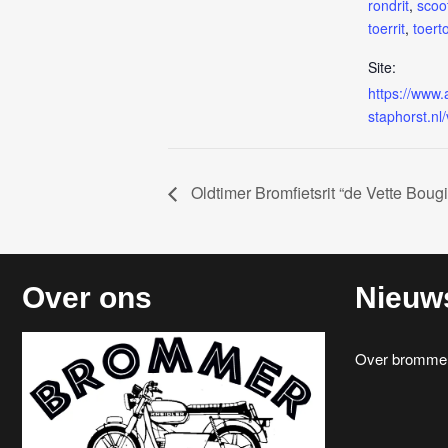
rondrit
,
scoo
toerrit
,
toert
Site:
https://www
staphorst.nl
Oldtimer Bromfietsrit “de Vette Bougi
Over ons
Nieuw
Over brommerr