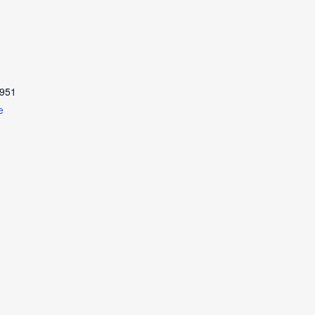
951
e