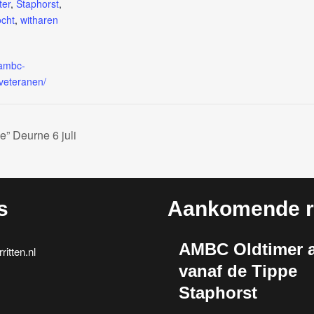
ter
,
Staphorst
,
ocht
,
witharen
.ambc-
/veteranen/
e” Deurne 6 juli
s
Aankomende ri
AMBC Oldtimer a
itten.nl
vanaf de Tippe
Staphorst