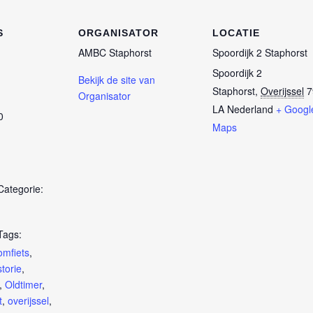
S
ORGANISATOR
LOCATIE
AMBC Staphorst
Spoordijk 2 Staphorst
Spoordijk 2
Bekijk de site van
Staphorst
,
Overijssel
7
Organisator
LA
Nederland
+ Googl
0
Maps
ategorie:
Tags:
omfiets
,
storie
,
,
Oldtimer
,
t
,
overijssel
,