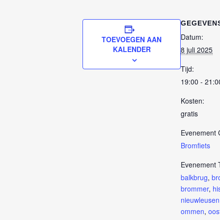
GEGEVEN
Datum:
TOEVOEGEN AAN
KALENDER
8 juli 2025
Tijd:
19:00 - 21:0
Kosten:
gratis
Evenement C
Bromfiets
Evenement 
balkbrug
,
br
brommer
,
hi
nieuwleusen
ommen
,
oos