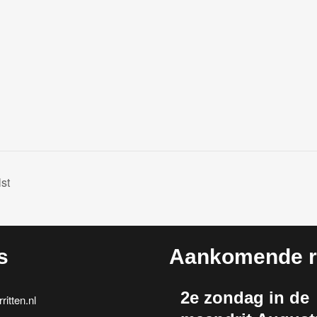
st
s
Aankomende ri
2e zondag in de
itten.nl