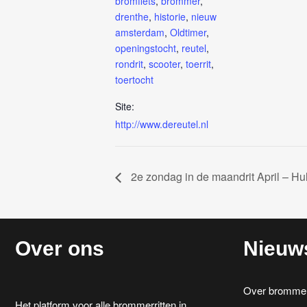
bromfiets
,
brommer
,
drenthe
,
historie
,
nieuw
amsterdam
,
Oldtimer
,
openingstocht
,
reutel
,
rondrit
,
scooter
,
toerrit
,
toertocht
Site:
http://www.dereutel.nl
2e zondag in de maandrit April – Hul
Over ons
Nieuw
Over brommerr
Het platform voor alle brommerritten in