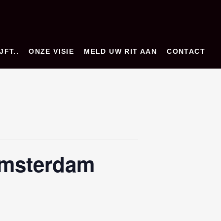
JFT..
ONZE VISIE
MELD UW RIT AAN
CONTACT
Amsterdam