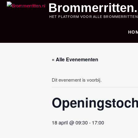
Skip
Brommerritten.
to
HET PLATFORM VOOR ALLE BROMMERRITTEN
content
HO
« Alle Evenementen
Dit evenement is voorbij.
Openingstoch
18 april @ 09:30
-
17:00