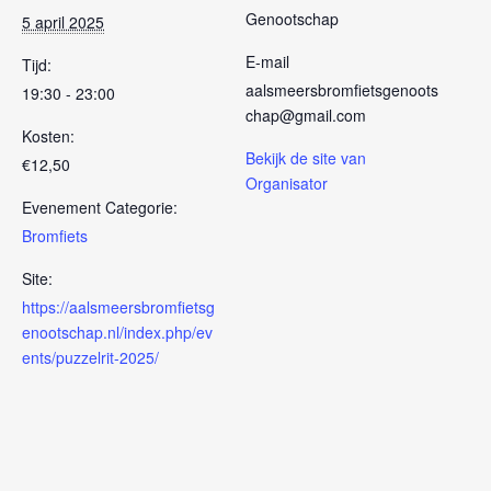
Genootschap
5 april 2025
E-mail
Tijd:
aalsmeersbromfietsgenoots
19:30 - 23:00
chap@gmail.com
Kosten:
Bekijk de site van
€12,50
Organisator
Evenement Categorie:
Bromfiets
Site:
https://aalsmeersbromfietsg
enootschap.nl/index.php/ev
ents/puzzelrit-2025/