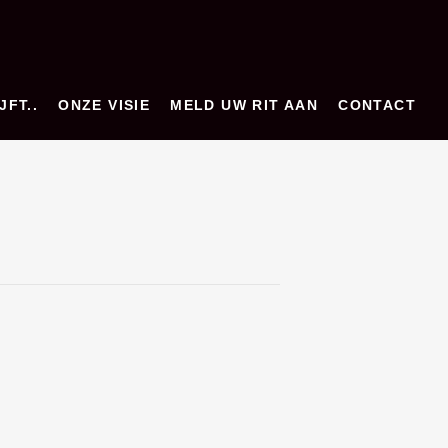
JFT..
ONZE VISIE
MELD UW RIT AAN
CONTACT