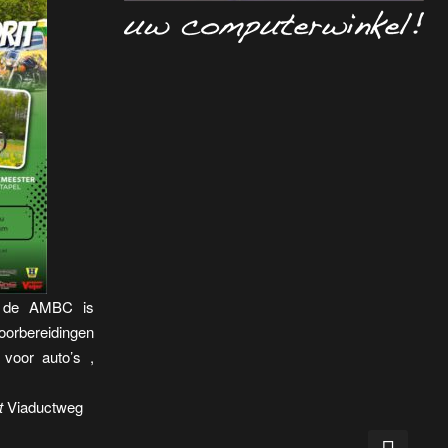
n de AMBC is
oorbereidingen
 voor auto’s ,
t
Viaductweg