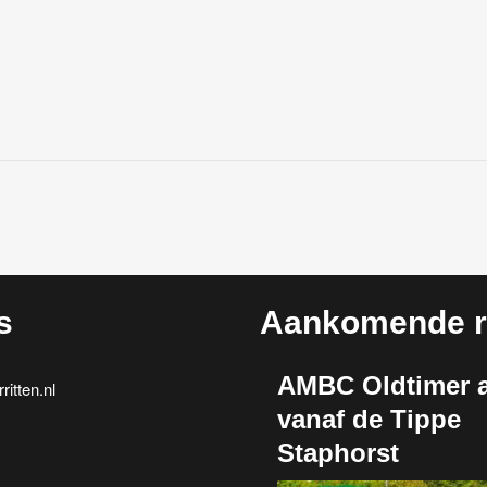
s
Aankomende ri
AMBC Oldtimer a
itten.nl
vanaf de Tippe
Staphorst