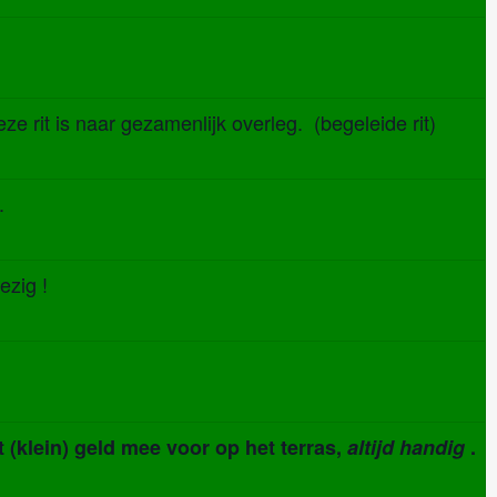
 rit is naar gezamenlijk overleg. (begeleide rit)
.
zig !
klein) geld mee voor op het terras,
altijd handig
.