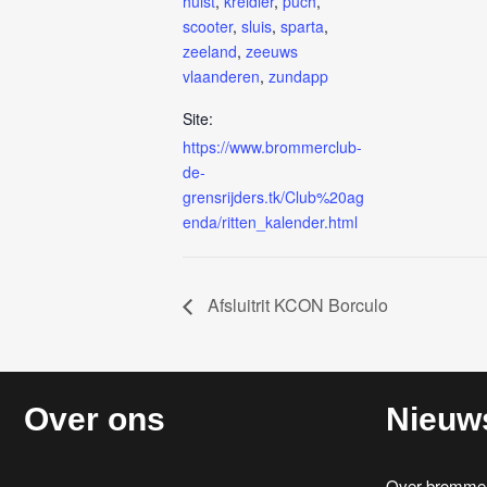
hulst
,
kreidler
,
puch
,
scooter
,
sluis
,
sparta
,
zeeland
,
zeeuws
vlaanderen
,
zundapp
Site:
https://www.brommerclub-
de-
grensrijders.tk/Club%20ag
enda/ritten_kalender.html
Afsluitrit KCON Borculo
Over ons
Nieuw
Over brommerr