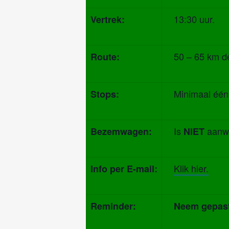
13:30 uur.
Vertrek:
50 – 65 km deze
Route:
Minimaal één
Stops:
Is
aanwe
Bezemwagen:
NIET
Klik hier.
Info per E-mail:
Reminder:
Neem gepast (