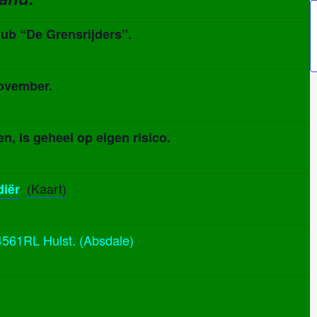
b “De Grensrijders”.
ovember.
n, is geheel op eigen risico.
(Kaart)
iër
4561RL Hulst. (Absdale)