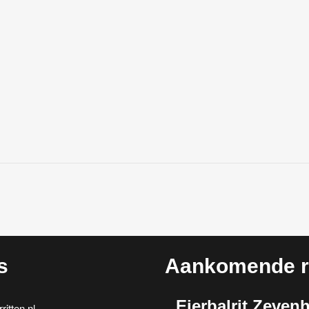
s
Aankomende ri
Eierbalrit Zeven
itten.nl