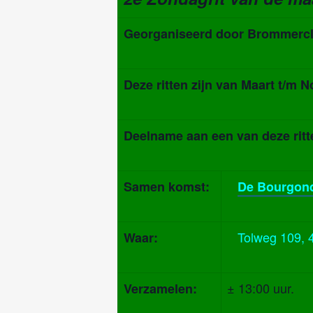
Georganiseerd door Brommerclu
Deze ritten zijn van
Maart t/m N
Deelname aan een van deze ritte
Samen komst:
De Bourgond
Tolweg 109, 
Waar:
± 13:00 uur.
Verzamelen: