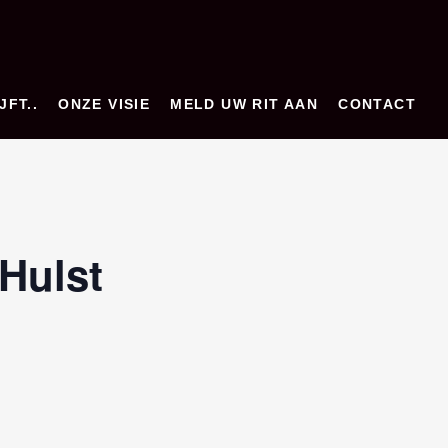
JFT..
ONZE VISIE
MELD UW RIT AAN
CONTACT
Hulst