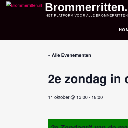
Skip
Brommerritten.
to
HET PLATFORM VOOR ALLE BROMMERRITTEN
content
HO
« Alle Evenementen
2e zondag in 
11 oktober @ 13:00
-
18:00
2e Zondagrit van de ma