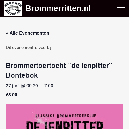
Skip
Brommerritten.nl
to
content
« Alle Evenementen
Dit evenement is voorbij.
Brommertoertocht “de Ienpitter”
Bontebok
27 juni @ 09:30
-
17:00
€8,00