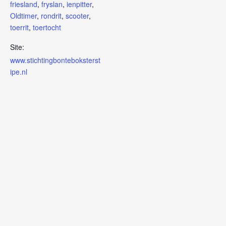
friesland
,
fryslan
,
ienpitter
,
Oldtimer
,
rondrit
,
scooter
,
toerrit
,
toertocht
Site:
www.stichtingbonteboksterst
ipe.nl