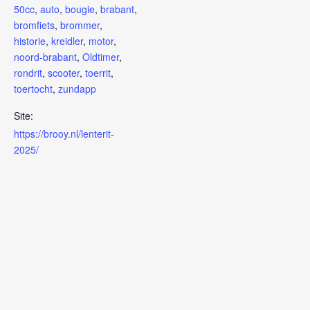
50cc
,
auto
,
bougie
,
brabant
,
bromfiets
,
brommer
,
historie
,
kreidler
,
motor
,
noord-brabant
,
Oldtimer
,
rondrit
,
scooter
,
toerrit
,
toertocht
,
zundapp
Site:
https://brooy.nl/lenterit-
2025/