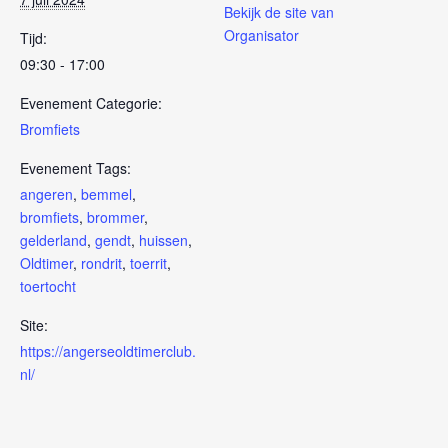
Bekijk de site van
Organisator
Tijd:
09:30 - 17:00
Evenement Categorie:
Bromfiets
Evenement Tags:
angeren
,
bemmel
,
bromfiets
,
brommer
,
gelderland
,
gendt
,
huissen
,
Oldtimer
,
rondrit
,
toerrit
,
toertocht
Site:
https://angerseoldtimerclub.
nl/