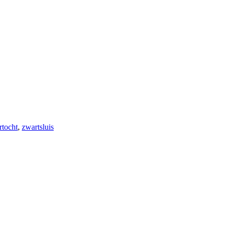
rtocht
,
zwartsluis