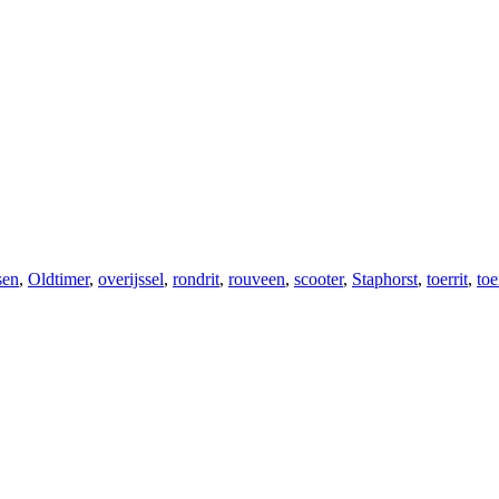
sen
,
Oldtimer
,
overijssel
,
rondrit
,
rouveen
,
scooter
,
Staphorst
,
toerrit
,
toe