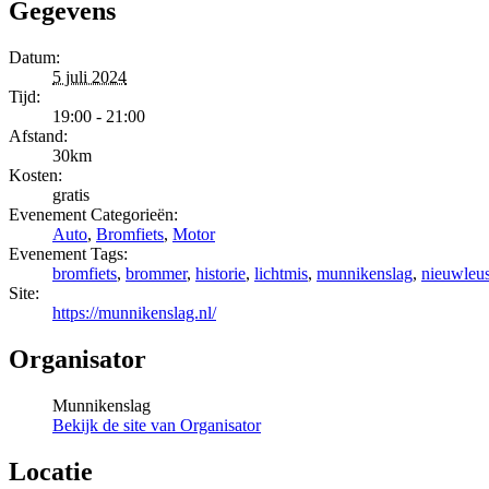
Gegevens
Datum:
5 juli 2024
Tijd:
19:00 - 21:00
Afstand:
30km
Kosten:
gratis
Evenement Categorieën:
Auto
,
Bromfiets
,
Motor
Evenement Tags:
bromfiets
,
brommer
,
historie
,
lichtmis
,
munnikenslag
,
nieuwleu
Site:
https://munnikenslag.nl/
Organisator
Munnikenslag
Bekijk de site van Organisator
Locatie