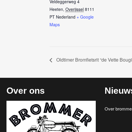
Veldeggerweg 4
Heeten
,
Overijssel
8111
PT
Nederland
+ Google
Maps
Oldtimer Bromfietsrit “de Vette Boug
Over ons
Nieuw
Over brommerr