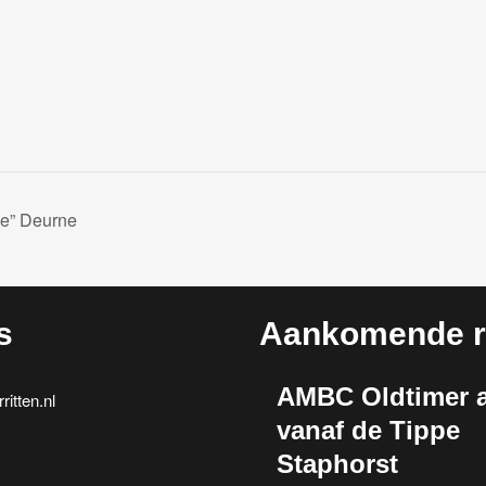
ie” Deurne
s
Aankomende ri
AMBC Oldtimer a
itten.nl
vanaf de Tippe
Staphorst