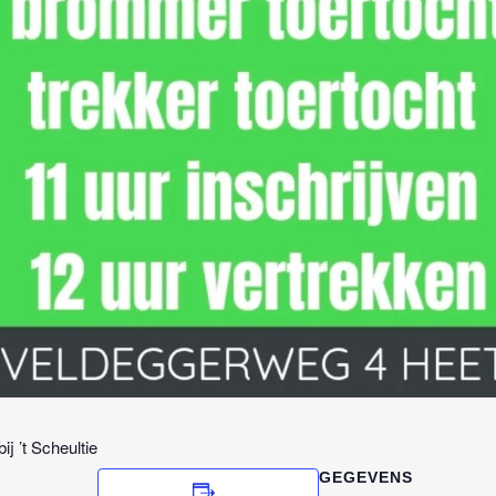
ij ’t Scheultie
GEGEVENS