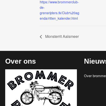
https://www.brommerclub-
de-
grensrijders.tk/Club%20ag
enda/ritten_kalender.html
Monsterrit Aalsmeer
Over ons
Nieuw
Over brommerr