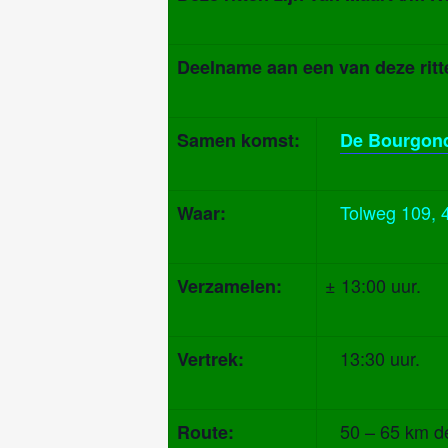
Deelname aan een van deze ritte
Samen komst:
De Bourgond
Tolweg 109, 
Waar:
± 13:00 uur.
Verzamelen:
13:30 uur.
Vertrek:
50 – 65 km deze
Route: