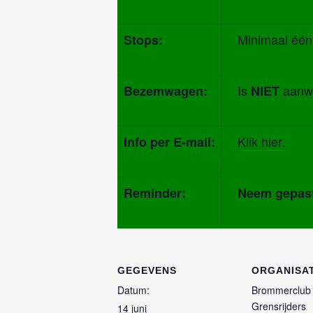
Minimaal één
Stops:
Is
aanwe
Bezemwagen:
NIET
Klik hier.
Info per E-mail:
Reminder:
Neem gepast (
GEGEVENS
ORGANISA
Datum:
Brommerclub
Grensrijders
14 juni