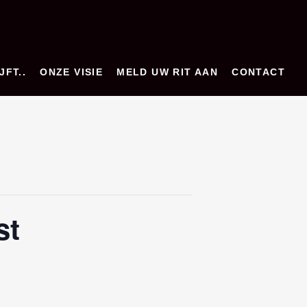
JFT..
ONZE VISIE
MELD UW RIT AAN
CONTACT
st