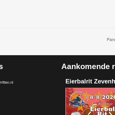
Pan
s
Aankomende ri
Eierbalrit Zeven
itten.nl