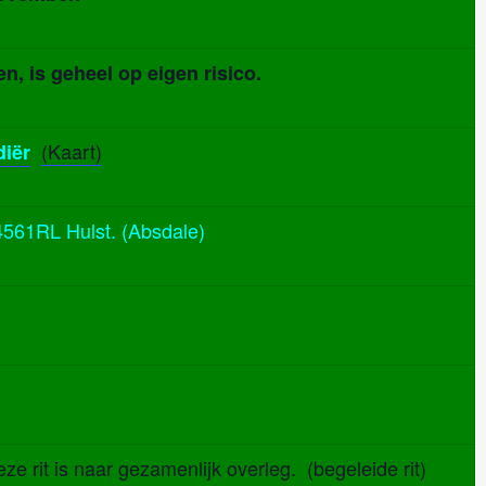
n, is geheel op eigen risico.
(Kaart)
iër
4561RL Hulst. (Absdale)
 rit is naar gezamenlijk overleg. (begeleide rit)