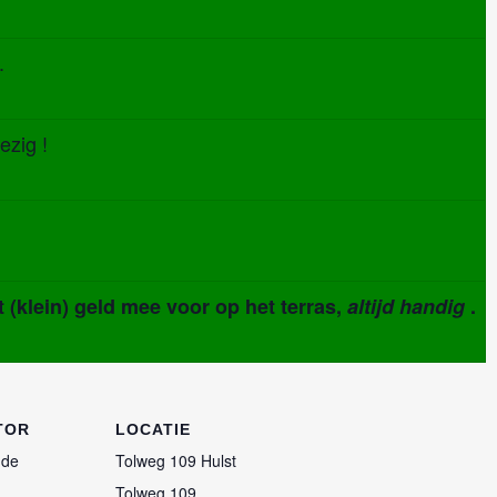
.
zig !
klein) geld mee voor op het terras,
altijd handig
.
TOR
LOCATIE
 de
Tolweg 109 Hulst
Tolweg 109