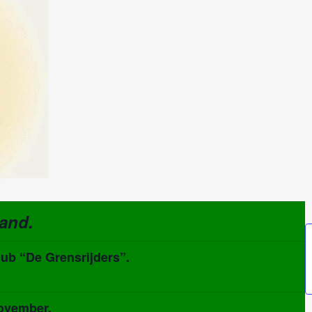
and.
b “De Grensrijders”.
ovember.