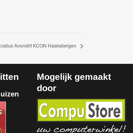
cratius Avondrit KCON Haaksbergen
tten
Mogelijk gemaakt
door
huizen