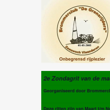
2e Zondagrit van de ma
Georganiseerd door Brommerclu
Deze ritten zijn van
Maart t/m N