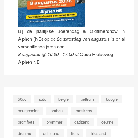
Bij de jaarlijkse Boerendag & Oldtimershow in
Alphen (NB) op de 2e zaterdag van augustus is er al
verschillende jaren een...
8 augustus @ 10:00
-
17:00
at
Oude Rielseweg
Alphen NB
50cc
auto
belgie
beltrum
bougie
bourgondier
brabant
breskens
bromfiets
brommer
cadzand
deurne
drenthe
duitsland
fiets
friesland