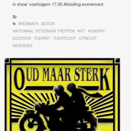
in show’ voertuigen• 17.00 Afsluiting evenement
BROMMER
MOTOR
NATIONAAL VETERAAN TREFFEN
NVT
RONDRIT
SCOOTER
TOERRIT
TOERTOCHT
UTRECHT
WOERDEN