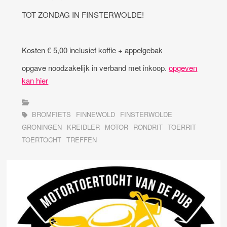
TOT ZONDAG IN FINSTERWOLDE!
Kosten € 5,00 inclusief koffie + appelgebak
opgave noodzakelijk in verband met inkoop.
opgeven
kan hier
BROMFIETS
FINNEWOLD
FINSTERWOLDE
GRONINGEN
KREIDLER
MOTOR
RONDRIT
TOERRIT
TOERTOCHT
TREFFEN