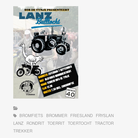
BROMFIETS
BROMMER
FRIESLAND
FRYSLAN
LANZ
RONDRIT
TOERRIT
TOERTOCHT
TRACTOR
TREKKER