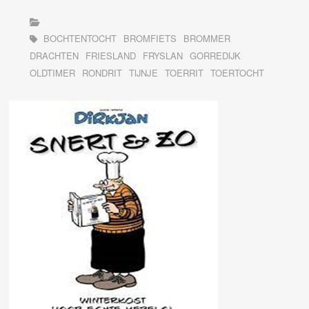
BOCHTENTOCHT
BROMFIETS
BROMMER
DRACHTEN
FRIESLAND
FRYSLAN
GORREDIJK
OLDTIMER
RONDRIT
TIJNJE
TOERRIT
TOERTOCHT