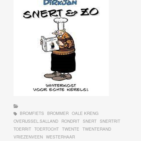
BROMFIETS
BROMMER
OALE KRENG
OVERIJSSEL.SALLAND
RONDRIT
SNERT
SNERTRIT
TOERRIT
TOERTOCHT
TWENTE
TWENTERAND
VRIEZENVEEN
WESTERHAAR