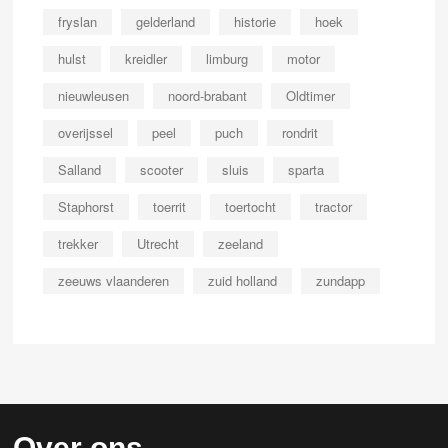
fryslan
gelderland
historie
hoek
hulst
kreidler
limburg
motor
nieuwleusen
noord-brabant
Oldtimer
overijssel
peel
puch
rondrit
Salland
scooter
sluis
sparta
Staphorst
toerrit
toertocht
tractor
trekker
Utrecht
zeeland
zeeuws vlaanderen
zuid holland
zundapp
Over ons