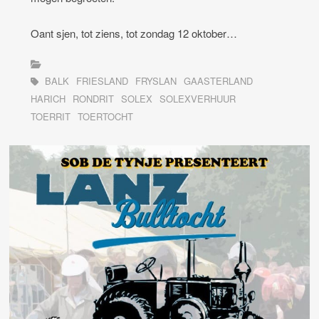
Oant sjen, tot ziens, tot zondag 12 oktober…
BALK
FRIESLAND
FRYSLAN
GAASTERLAND
HARICH
RONDRIT
SOLEX
SOLEXVERHUUR
TOERRIT
TOERTOCHT