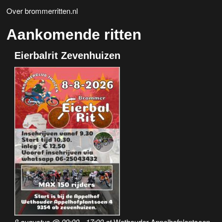
Over brommerritten.nl
Aankomende ritten
Eierbalrit Zevenhuizen
8 augustus @ 09:00
-
17:00
at
Wethouder Appelhofplantsoen