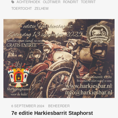
ACHTERHOEK
OLDTIMER
RONDRIT
TOERRIT
TOERTOCHT
ZELHEM
6 SEPTEMBER 2024
BEHEERDER
7e editie Harkiesbarrit Staphorst