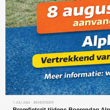
7 JULI 2024
BEHEERDER
Bromfietsrit tijdens Boerendag Al