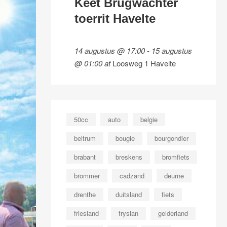
Keet Brugwachter
toerrit Havelte
14 augustus @ 17:00
-
15 augustus
@ 01:00
at
Loosweg 1 Havelte
50cc
auto
belgie
beltrum
bougie
bourgondier
brabant
breskens
bromfiets
brommer
cadzand
deurne
drenthe
duitsland
fiets
friesland
fryslan
gelderland