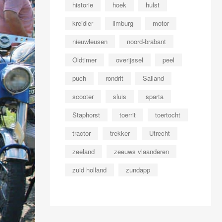
historie
hoek
hulst
kreidler
limburg
motor
nieuwleusen
noord-brabant
Oldtimer
overijssel
peel
puch
rondrit
Salland
scooter
sluis
sparta
Staphorst
toerrit
toertocht
tractor
trekker
Utrecht
zeeland
zeeuws vlaanderen
zuid holland
zundapp