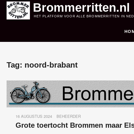
Skip
Brommerritten.nl
to
HET PLATFORM VOOR ALLE BROMMERRITTEN IN NE
content
HO
Tag:
noord-brabant
16 AUGUSTUS 2024
BEHEERDER
Grote toertocht Brommen maar El