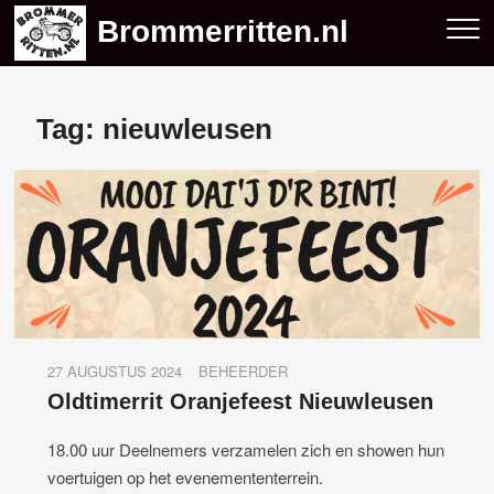
Skip
Brommerritten.nl
to
content
Tag:
nieuwleusen
27 AUGUSTUS 2024
BEHEERDER
Oldtimerrit Oranjefeest Nieuwleusen
18.00 uur Deelnemers verzamelen zich en showen hun
voertuigen op het evenemententerrein.