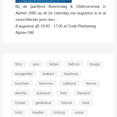
Bij de jaarlijkse Boerendag & Oldtimershow in
Alphen (NB) op de 2e zaterdag van augustus is er al
verschillende jaren een...
8 augustus @ 10:00
-
17:00
at
Oude Rielseweg
Alphen NB
50cc
auto
belgie
beltrum
bougie
bourgondier
brabant
breskens
bromfiets
brommer
cadzand
deurne
drenthe
duitsland
fiets
friesland
fryslan
gelderland
historie
hoek
hulst
kreidler
limburg
motor