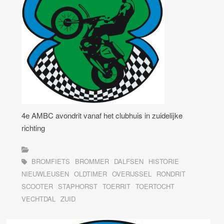
4e AMBC avondrit vanaf het clubhuis in zuidelijke
richting
BROMFIETS
BROMMER
DALFSEN
HISTORIE
NIEUWLEUSEN
OLDTIMER
OVERIJSSEL
RONDRIT
SCOOTER
STAPHORST
TOERRIT
TOERTOCHT
VECHTDAL
ZUID