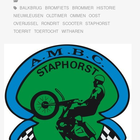
BALKBRUG
BROMFIETS
BROMMER
HISTORIE
NIEUWLEUSEN
OLDTIMER
OMMEN
OOST
OVERIJSSEL
RONDRIT
SCOOTER
STAPHORST
TOERRIT
TOERTOCHT
WITHAREN