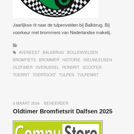
Jaarlijkse rit naar de tulpenvelden bij Balkbrug. Bij
voorkeur met brommers van Nederlandse makelij.
AVEREEST
BALKBRUG
BOLLENVELDEN
BROMFIETS
BROMMER
HISTORIE
NIEUWLEUSEN
OLDTIMER
OVERIJSSEL
RONDRIT
SCOOTER
TOERRIT
TOERTOCHT
TULPEN
TULPENRIT
9 MAART 2024
BEHEERDER
Oldtimer Bromfietsrit Dalfsen 2025