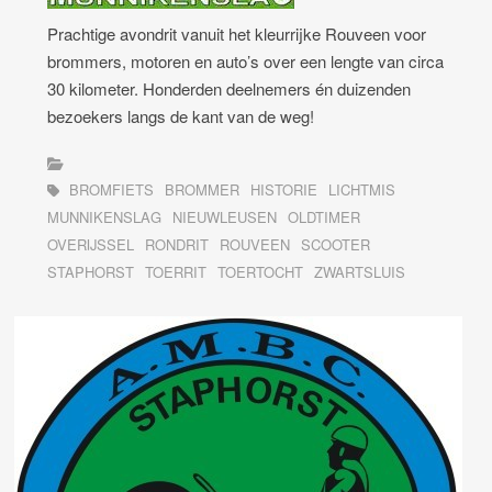
Prachtige avondrit vanuit het kleurrijke Rouveen voor
brommers, motoren en auto’s over een lengte van circa
30 kilometer. Honderden deelnemers én duizenden
bezoekers langs de kant van de weg!
BROMFIETS
BROMMER
HISTORIE
LICHTMIS
MUNNIKENSLAG
NIEUWLEUSEN
OLDTIMER
OVERIJSSEL
RONDRIT
ROUVEEN
SCOOTER
STAPHORST
TOERRIT
TOERTOCHT
ZWARTSLUIS