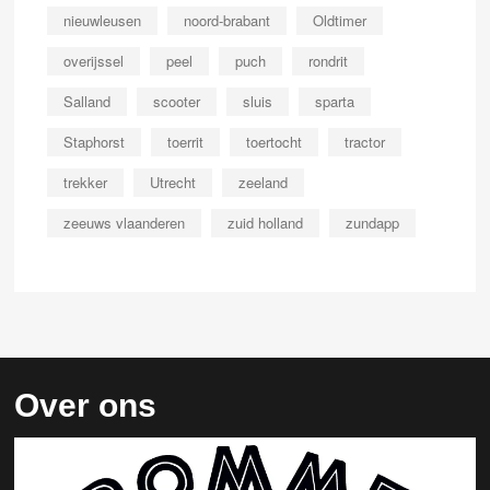
nieuwleusen
noord-brabant
Oldtimer
overijssel
peel
puch
rondrit
Salland
scooter
sluis
sparta
Staphorst
toerrit
toertocht
tractor
trekker
Utrecht
zeeland
zeeuws vlaanderen
zuid holland
zundapp
Over ons