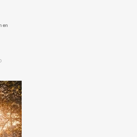
n en
D