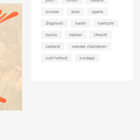
scooter
sluis
sparta
Staphorst
toerrit
toertocht
tractor
trekker
Utrecht
zeeland
zeeuws vlaanderen
zuid holland
zundapp