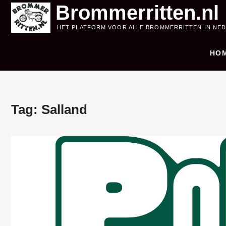
Skip
Brommerritten.nl
to
HET PLATFORM VOOR ALLE BROMMERRITTEN IN NE
content
HO
Tag:
Salland