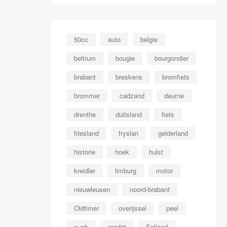
50cc
auto
belgie
beltrum
bougie
bourgondier
brabant
breskens
bromfiets
brommer
cadzand
deurne
drenthe
duitsland
fiets
friesland
fryslan
gelderland
historie
hoek
hulst
kreidler
limburg
motor
nieuwleusen
noord-brabant
Oldtimer
overijssel
peel
puch
rondrit
Salland