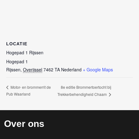
LOCATIE
Hogepad 1 Rijssen
Hogepad 1
Rijssen
,
Overijssel
7462 TA
Nederland
+ Google Maps
8e editie Brommertoertocht bij
Motor- en brommerrit de
Pub Waarland
Trekkerbehendigheid Chaam
Over ons