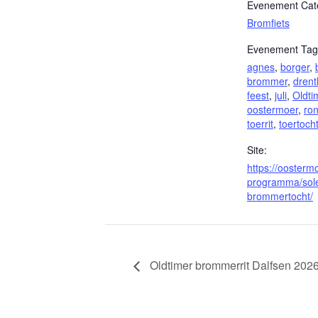
Evenement Cate
Bromfiets
Evenement Tag
agnes
,
borger
,
brommer
,
drent
feest
,
juli
,
Oldti
oostermoer
,
ron
toerrit
,
toertoch
Site:
https://oostermo
programma/sol
brommertocht/
Oldtimer brommerrit Dalfsen 202