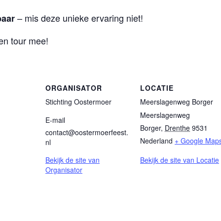
– mis deze unieke ervaring niet!
baar
 en tour mee!
ORGANISATOR
LOCATIE
Stichting Oostermoer
Meerslagenweg Borger
Meerslagenweg
E-mail
Borger
,
Drenthe
9531
contact@oostermoerfeest.
Nederland
+ Google Map
nl
Bekijk de site van
Bekijk de site van Locatie
Organisator