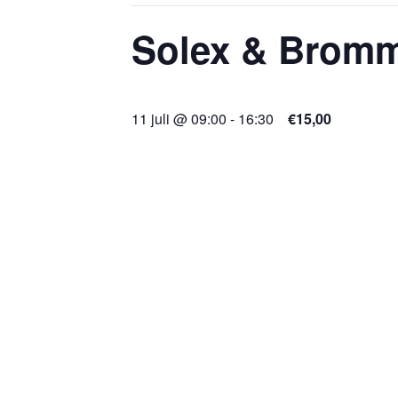
Solex & Bromm
11 juli @ 09:00
-
16:30
€15,00