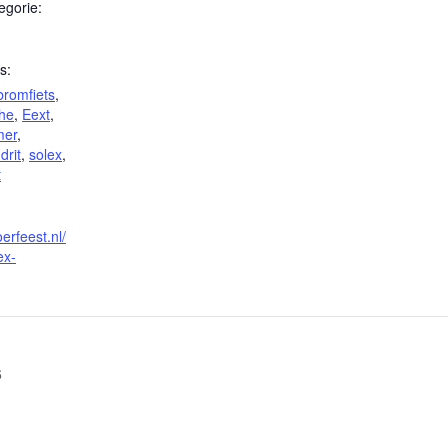
gorie:
s:
bromfiets
,
he
,
Eext
,
mer
,
drit
,
solex
,
t
erfeest.nl/
ex-
6