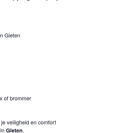
n Gieten
?
lex of brommer
e veiligheid en comfort
 in
.
Gieten