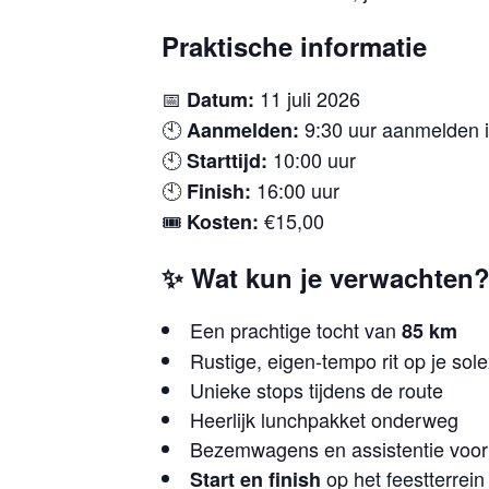
Praktische informatie
📅
11 juli 2026
Datum:
🕙
9:30 uur aanmelden i
Aanmelden:
🕙
10:00 uur
Starttijd:
🕙
16:00 uur
Finish:
🎟️
€15,00
Kosten:
✨ Wat kun je verwachten
Een prachtige tocht van
85 km
Rustige, eigen-tempo rit op je so
Unieke stops tijdens de route
Heerlijk lunchpakket onderweg
Bezemwagens en assistentie voor j
op het feestterrein
Start en finish